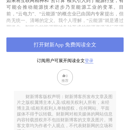
如果将互联网精神和“云计算”模式引入到了能源行业，有
可能会推动能源技术进步乃至能源工业的变革。目
前，“云电力”、“云能源”的概念业已由国内专家提出，但
尚无统一、清晰的定义。我个人理解，“云能源”就是通过
网络化、智能化的能源网对各种形式的能源资源进行管理
和调度，形成一个能源资源池向用户提供服务。“云能
源”是整个能源工业生产和消费方式的变革，不仅仅是传
打开财新App 免费阅读全文
统电网的智能化。在“云能源”时代，各种能源形式自由地
接入能源系统，不同消费者可以共享能源服务，能源供应
不仅强调能源生产者的供应职能，同时也强调消费者主
订阅用户可展开阅读全文
登录
权，人人都能够成为能源生产者，生产者与消费者实现了
平等。
0
推荐
“云能源”有几个基本特征：
能源生产模式的分布式和共享
性；能源传输方式的智能化和集成化；能源传输体系的模
块化和并行化；能源接入的自由化和标准化；能源消费的
财新博客版权声明：财新博客所发布文章及图
片之版权属博主本人及/或相关权利人所有，未经
互动式和个性化。
博主及/或相关权利人单独授权，任何网站、平面
能源生产模式的分布式和共享性。
随着分布式能源系统的
媒体不得予以转载。财新网对相关媒体的网站信息
发展，能源生产不仅仅是能源企业的“专利”，能源生产者
内容转载授权并不包括财新博客的文章及图片。博
越来越“草根化”。在传统化石能源时代，能源供应依靠集
客文章均为作者个人观点，不代表财新网的立场和